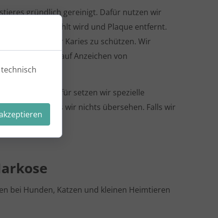
tieres gründlich gereinigt. Dafür nutzen wir
s mit Wasser gekühlt wird und Plaque entfernt.
ragen, um sie vor Karies zu schützen. Wir
 überprüfen ihn auf Anzeichen von
 technisch
 jedes Zahnes. Dafür setzen wir spezielle
ustellen, dass wir nichts übersehen. Falls wir
 akzeptieren
Narkose
n bei Hunden, Katzen und kleinen Heimtieren