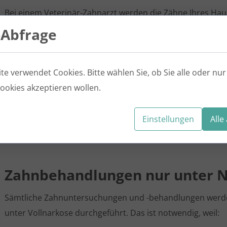
Bei einem Veterinär-Zahnarzt werden die Zähne Ihres Haus
spezielle Geräte wie zum Beispiel ein Ultraschallgerät, da
-Abfrage
Anschließend werden die Zähne poliert und Fluorid aufget
säubern auch den Bereich unterhalb des Zahnfleischs und
e verwendet Cookies. Bitte wählen Sie, ob Sie alle oder nur
Erkrankungen.
ookies akzeptieren wollen.
Teil der Reinigung ist stets eine detaillierte Untersuchung
Instrumente ein und machen Röntgenaufnahmen, um sicherz
Einstellungen
Alle
Probleme feststellen, können wir diese gleich behandeln.
Zahnbehandlungen nur unter 
Sämtliche Zahnuntersuchungen und -behandlungen werde
unter Vollnarkose durchgeführt. Das ist notwendig, weil: