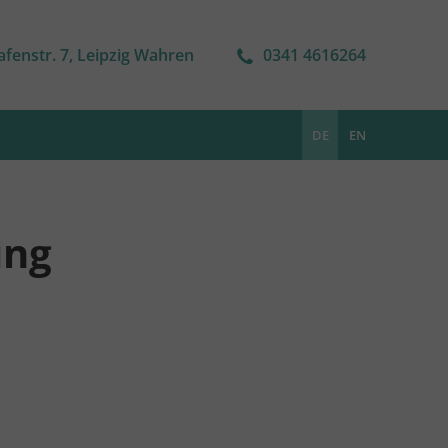
afenstr. 7, Leipzig Wahren
0341 4616264
DE
EN
ung