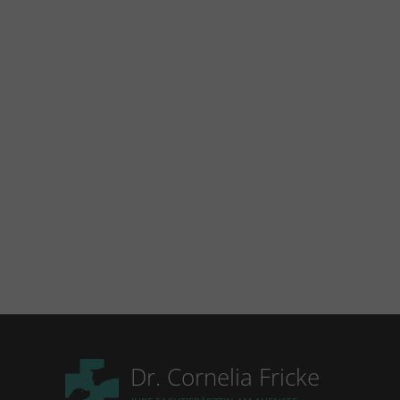
Dr. Cornelia Fricke
Link zur Startseite