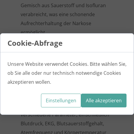
Gemisch aus Sauerstoff und Isofluran
verabreicht, was eine schonende
Aufrechterhaltung der Narkose
ermöglicht.
Cookie-Abfrage
Narkoseüberwachung
Unsere Website verwendet Cookies. Bitte wählen Sie,
Während der Narkose wird Ihr Tier von
ob Sie alle oder nur technisch notwendige Cookies
einer speziell ausgebildeten
akzeptieren wollen.
Tierarzthelferin sorgfältig überwacht.
Wir setzen moderne
Einstellungen
Alle akzeptieren
Narkosemonitoring-Geräte ein, die
verschiedene Parameter, einschließlich
Blutdruck, EKG, Blutsauerstoffgehalt,
Atemfrequenz und Körpertemperatur